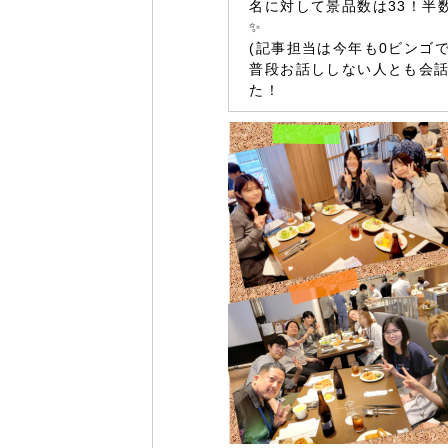
名に対して景品数は33！半
✨
(記事担当は今年も0ビンゴ
普段お話ししない人とも会
た！