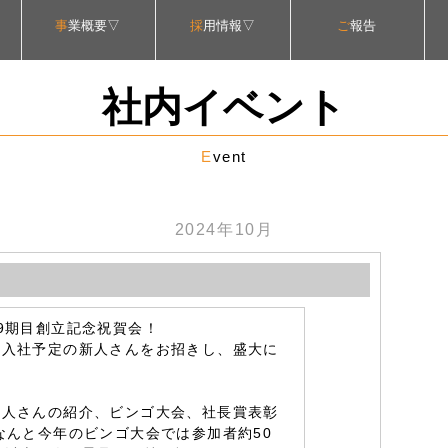
事
業概要▽
採
用情報▽
ご
報告
ティ方針
する取組
ビジョン
取り組み
セージ
護方針
るPSS
方針
ント
001
要
格
ICTソリューション事業
コンサルティング事業
ソフトサポート事業
ソフト開発事業
職業紹介事業
アテンド事業
パート・アルバイト
会社説明会予約
契約社員採用
会社紹介動画
新卒採用
中途採用
社内イベント
E
vent
2024年10月
9期目創立記念祝賀会！
度入社予定の新人さんをお招きし、盛大に
新人さんの紹介、ビンゴ大会、社長賞表彰
なんと今年のビンゴ大会では参加者約50