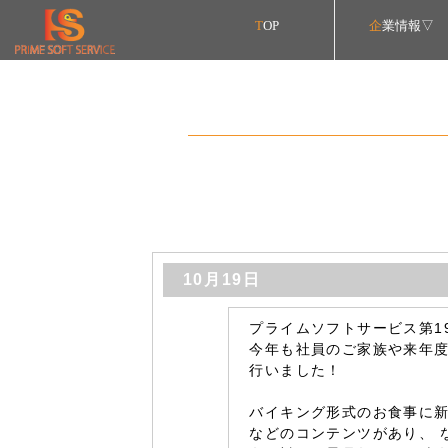
T
OP
企
業情報▽
情報セキュリ
育児休業に関
経営理念/
SDGsへの
トップメッ
個人情報保
データで見
社員育成
社内イベ
ISO27
会社概
企業資
沿革
10月19日
プライムソフトサービス第1
今年も社員のご家族や来年
行いました！
バイキング形式のお食事に
などのコンテンツがあり、 