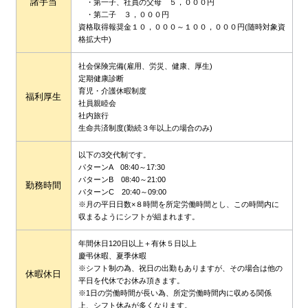
諸手当
・第一子、社員の父母 ５，０００円
・第二子 ３，０００円
資格取得報奨金１０，０００～１００，０００円(随時対象資
格拡大中)
社会保険完備(雇用、労災、健康、厚生)
定期健康診断
育児・介護休暇制度
福利厚生
社員親睦会
社内旅行
生命共済制度(勤続３年以上の場合のみ)
以下の3交代制です。
パターンA 08:40～17:30
パターンB 08:40～21:00
勤務時間
パターンC 20:40～09:00
※月の平日日数×８時間を所定労働時間とし、この時間内に
収まるようにシフトが組まれます。
年間休日120日以上＋有休５日以上
慶弔休暇、夏季休暇
※シフト制の為、祝日の出勤もありますが、その場合は他の
休暇休日
平日を代休でお休み頂きます。
※1日の労働時間が長い為、所定労働時間内に収める関係
上、シフト休みが多くなります。