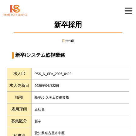
≡
新卒採用
R
ecruit
新卒
/システム監視業務
求人ID
PSS_N_SPn_2026_0422
求人更新日
2026年04月22日
職種
新卒
/システム監視業務
雇用形態
正社員
募集区分
新卒
愛知県名古屋市中区
勤務地