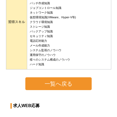
バッチ作成知識
ジョブコントロール知識
ネットワーク知識
仮想環境知識(VMware、Hyper-V等)
習得スキル
クラウド環境知識
ストレージ知識
バックアップ知識
セキュリティ知識
電話応対能力
メール作成能力
システム監視のノウハウ
運用保守のノウハウ
様々のシステム構成のノウハウ
ハード知識
一覧へ戻る
求人WEB応募