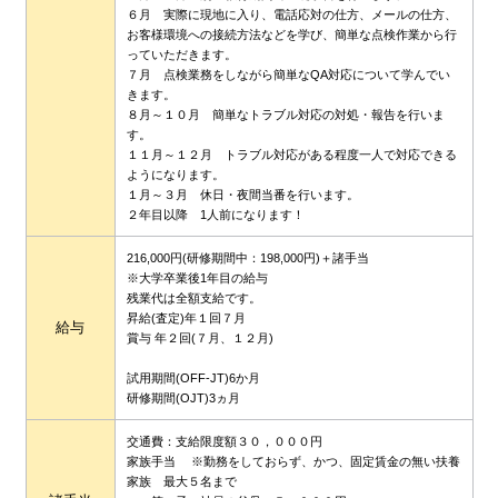
６月 実際に現地に入り、電話応対の仕方、メールの仕方、
お客様環境への接続方法などを学び、簡単な点検作業から行
っていただきます。
７月 点検業務をしながら簡単なQA対応について学んでい
きます。
８月～１０月 簡単なトラブル対応の対処・報告を行いま
す。
１１月～１２月 トラブル対応がある程度一人で対応できる
ようになります。
１月～３月 休日・夜間当番を行います。
２年目以降 1人前になります！
216,000円(研修期間中：198,000円)＋諸手当
※大学卒業後1年目の給与
残業代は全額支給です。
昇給(査定)年１回７月
給与
賞与 年２回(７月、１２月)
試用期間(OFF-JT)6か月
研修期間(OJT)3ヵ月
交通費：支給限度額３０，０００円
家族手当 ※勤務をしておらず、かつ、固定賃金の無い扶養
家族 最大５名まで