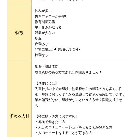
休みが多い
先輩フォローが手厚い
教育制度完備
平日休みが取れる
特徴
残業が少ない
駅近
夜勤あり
非常に幅広いIT知識が身に付く
転勤なし
学歴・経験不問
成長意欲のある方であれば問題ありません！
【具体的には】
先輩社員の中で未経験、他業種からの転職の方も多く、性
別・年齢に関わらず１から勉強して皆さん活躍しています。
業界知識がない、経験がないという方も全く問題ありませ
ん。
求める人材
【特に以下の方におすすめ】
・地元で働きたい方
・人とのコミュニケーションをとることが好きな方
・人のサポートをすることが好きな方