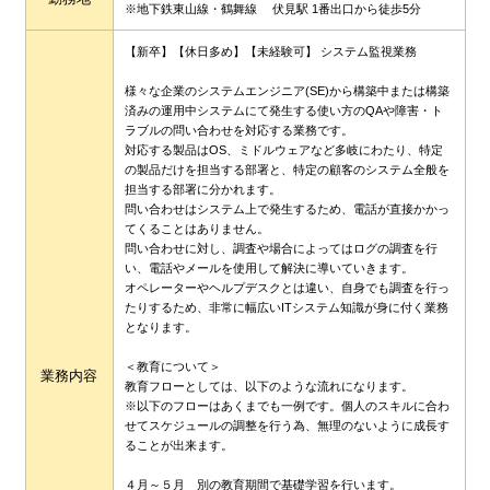
※地下鉄東山線・鶴舞線 伏見駅 1番出口から徒歩5分
【新卒
】【休日多め】【未経験可】 システム監視業務
様々な企業のシステムエンジニア(SE)から構築中または構築
済みの運用中システムにて発生する使い方のQAや障害・ト
ラブルの問い合わせを対応する業務です。
対応する製品はOS、ミドルウェアなど多岐にわたり、特定
の製品だけを担当する部署と、特定の顧客のシステム全般を
担当する部署に分かれます。
問い合わせはシステム上で発生するため、電話が直接かかっ
てくることはありません。
問い合わせに対し、調査や場合によってはログの調査を行
い、電話やメールを使用して解決に導いていきます。
オペレーターやヘルプデスクとは違い、自身でも調査を行っ
たりするため、非常に幅広いITシステム知識が身に付く業務
となります。
＜教育について＞
業務内容
教育フローとしては、以下のような流れになります。
※以下のフローはあくまでも一例です。個人のスキルに合わ
せてスケジュールの調整を行う為、無理のないように成長す
ることが出来ます。
４月～５月 別の教育期間で基礎学習を行います。