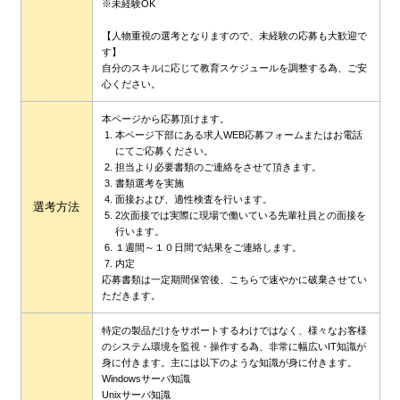
※未経験OK
【人物重視の選考となりますので、未経験の応募も大歓迎で
す】
自分のスキルに応じて教育スケジュールを調整する為、ご安
心ください。
本ページから応募頂けます。
本ページ下部にある求人WEB応募フォームまたはお電話
にてご応募ください。
担当より必要書類のご連絡をさせて頂きます。
書類選考を実施
面接および、適性検査を行います。
選考方法
2次面接では実際に現場で働いている先輩社員との面接を
行います。
１週間～１０日間で結果をご連絡します。
内定
応募書類は一定期間保管後、こちらで速やかに破棄させてい
ただきます。
特定の製品だけをサポートするわけではなく、様々なお客様
のシステム環境を監視・操作する為、非常に幅広いIT知識が
身に付きます。主には以下のような知識が身に付きます。
Windowsサーバ知識
Unixサーバ知識