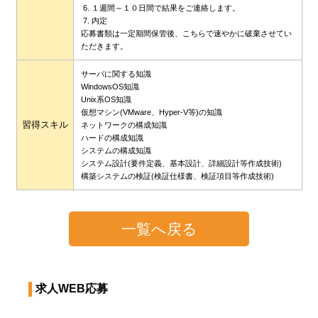
１週間～１０日間で結果をご連絡します。
内定
応募書類は一定期間保管後、こちらで速やかに破棄させてい
ただきます。
サーバに関する知識
WindowsOS知識
Unix系OS知識
仮想マシン(VMware、Hyper-V等)の知識
習得スキル
ネットワークの構成知識
ハードの構成知識
システムの構成知識
システム設計(要件定義、基本設計、詳細設計等作成技術)
構築システムの検証(検証仕様書、検証項目等作成技術)
一覧へ戻る
求人WEB応募