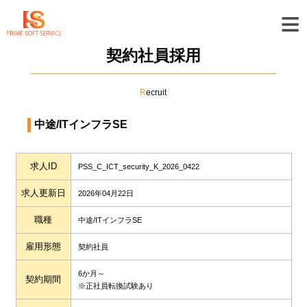
≡
契約社員採用
R
ecruit
中途/ITインフラSE
求人ID
PSS_C_ICT_security_K_2026_0422
求人更新日
2026年04月22日
職種
中途/ITインフラSE
雇用形態
契約社員
6か月～
契約期間
※正社員転換試験あり