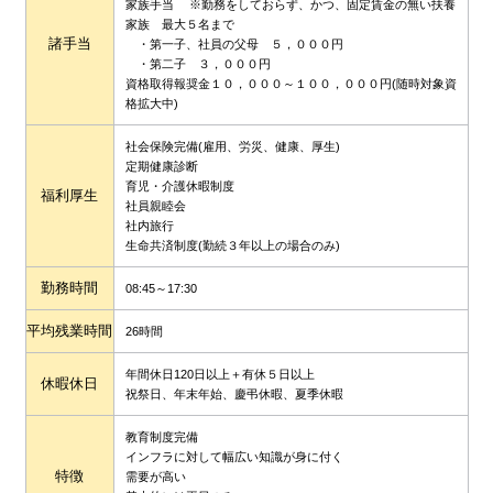
家族手当 ※勤務をしておらず、かつ、固定賃金の無い扶養
家族 最大５名まで
諸手当
・第一子、社員の父母 ５，０００円
・第二子 ３，０００円
資格取得報奨金１０，０００～１００，０００円(随時対象資
格拡大中)
社会保険完備(雇用、労災、健康、厚生)
定期健康診断
育児・介護休暇制度
福利厚生
社員親睦会
社内旅行
生命共済制度(勤続３年以上の場合のみ)
勤務時間
08:45～17:30
平均残業時間
26時間
年間休日120日以上＋有休５日以上
休暇休日
祝祭日、年末年始、慶弔休暇、夏季休暇
教育制度完備
インフラに対して幅広い知識が身に付く
特徴
需要が高い