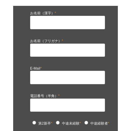
お名前（漢字）
*
お名前（フリガナ）
*
E-Mail
*
電話番号（半角）
*
第2新卒
*
中途未経験
*
中途経験者
*