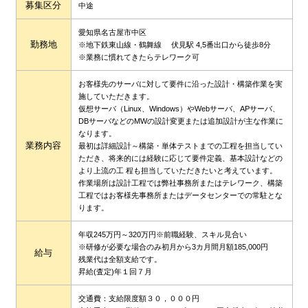
募集区分
中途
愛知県名古屋市中区
勤務地
※地下鉄東山線・鶴舞線 伏見駅 4,5番出口から徒歩8分
※業務に慣れてきたらテレワーク可
お客様先のサーバに対して要件に沿った設計・構築作業を実
施していただきます。
仮想サーバ（Linux、Windows）やWebサーバ、APサーバ、
DBサーバなどのMWの設計変更または追加設計が主な作業に
なります。
業務内容
最初は詳細設計～構築・単体テストまでの工程を担当してい
ただき、将来的には経験に応じて要件定義、基本設計などの
より上流の工 程も担当していただきたいと考えています。
作業場所は設計工程では弊社事務所またはテレワーク、構築
工程ではお客様先事務所またはデータセンターでの常駐とな
ります。
年収245万円～320万円※前職経験、スキル見合い
※研修が必要な場合のみ初月から3カ月間月額185,000円
給与
残業代は全額支給です。
昇給(査定)年１回７月
交通費：支給限度額３０，０００円