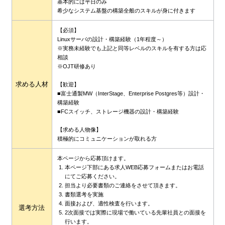
基本的には平日のみ
希少なシステム基盤の構築全般のスキルが身に付きます
【必須】
Linuxサーバの設計・構築経験（1年程度～）
※実務未経験でも上記と同等レベルのスキルを有する方は応
相談
※OJT研修あり
求める人材
【歓迎】
■富士通製MW（InterStage、Enterprise Postgres等）設計・
構築経験
■FCスイッチ、ストレージ機器の設計・構築経験
【求める人物像】
積極的にコミュニケーションが取れる方
本ページから応募頂けます。
本ページ下部にある求人WEB応募フォームまたはお電話
にてご応募ください。
担当より必要書類のご連絡をさせて頂きます。
書類選考を実施
面接および、適性検査を行います。
選考方法
2次面接では実際に現場で働いている先輩社員との面接を
行います。